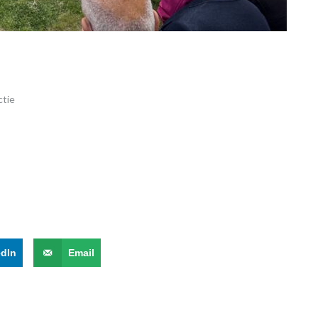
ctie
edIn
Email