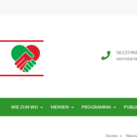
Progressieve Partij
0612596
secretari
WIE ZIJN WIJ
MENSEN
PROGRAMMA
PUBLI
Home
>
Nieu