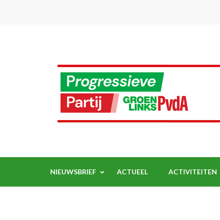
Ga
naar
inhoud
(Druk
enter)
NIEUWSBRIEF
ACTUEEL
ACTIVITEITEN