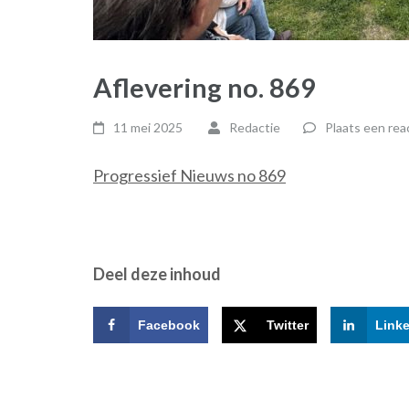
Aflevering no. 869
11 mei 2025
Redactie
Plaats een rea
Progressief Nieuws no 869
Deel deze inhoud
Facebook
Twitter
Link