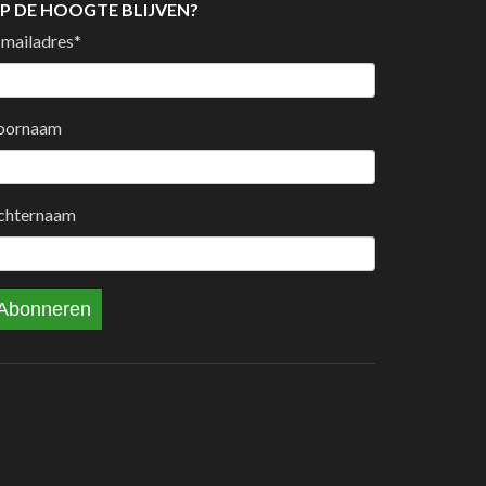
P DE HOOGTE BLIJVEN?
-mailadres
*
oornaam
chternaam
Abonneren