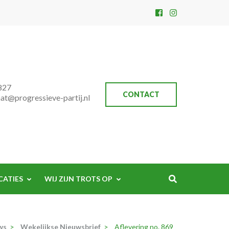
827
CONTACT
aat@progressieve-partij.nl
CATIES
WIJ ZIJN TROTS OP
ws
>
Wekelijkse Nieuwsbrief
>
Aflevering no. 869