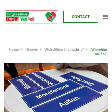
Ga
naar
inhoud
CONTACT
(Druk
enter)
Progressieve Partij
Home
>
Nieuws
>
Wekelijkse Nieuwsbrief
>
Aflevering
no. 862