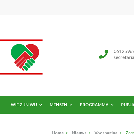
Progressieve Partij
0612596
secretari
WIE ZIJN WIJ
MENSEN
PROGRAMMA
PUBLI
Home
>
Nieuws
>
Voorpagina
>
Zorg