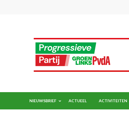
Ga
naar
inhoud
(Druk
enter)
NIEUWSBRIEF
ACTUEEL
ACTIVITEITEN