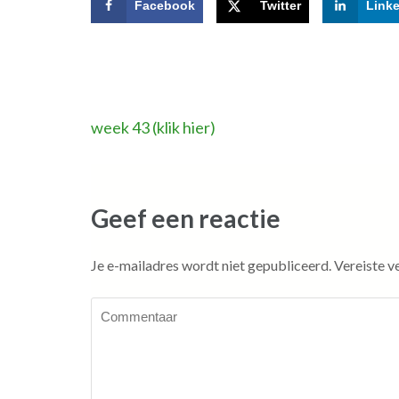
Facebook
Twitter
Link
Bericht
week 43 (klik hier)
navigatie
Geef een reactie
Je e-mailadres wordt niet gepubliceerd.
Vereiste v
Commentaar