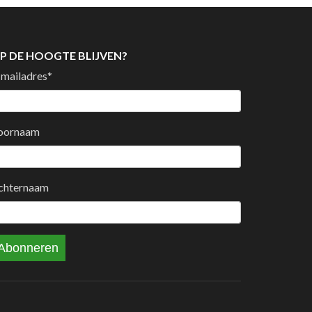
P DE HOOGTE BLIJVEN?
-mailadres
*
oornaam
chternaam
Abonneren