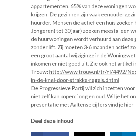
appartementen. 65% van deze woningen wor
krijgen. De gezinnen zijn vaak eenoudergez
huurder. Mensen die actief een huis zoeken
Jongeren( tot 30 jaar) zoeken meestal een 
de huurwoningen wordt verhuurd aan deze 
zonder lift. Zij moeten 3-6 maanden actief z
een groot aantal wijziginge in de Woningwet
inkomen er niet goed uit. Zie ook het artikel i
Trouw:
http://www.trouw.nl/tr/nl/4492/Ne
in-de-knel-door-strakke-regels.dhtml
De Progressieve Partij wil zich inzetten voo
niet zelf kan kopen: jong en oud. Wil je het
on
presentatie met Aaltense cijfers vind je
hier
Deel deze inhoud