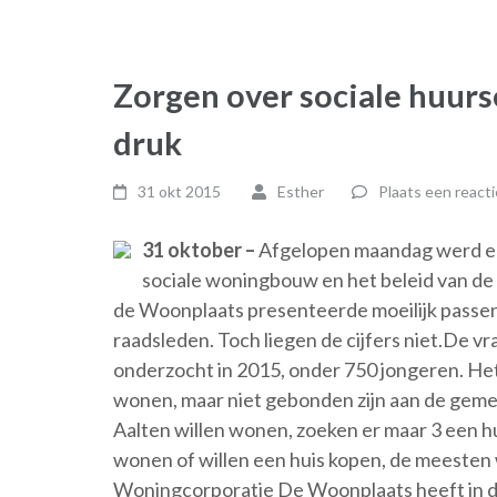
Zorgen over sociale huurs
druk
31 okt 2015
Esther
Plaats een reacti
31 oktober –
Afgelopen maandag werd ee
sociale woningbouw en het beleid van de 
de Woonplaats presenteerde moeilijk passen 
raadsleden. Toch liegen de cijfers niet.De v
onderzocht in 2015, onder 750 jongeren. Het 
wonen, maar niet gebonden zijn aan de geme
Aalten willen wonen, zoeken er maar 3 een h
wonen of willen een huis kopen, de meesten 
Woningcorporatie De Woonplaats heeft in 