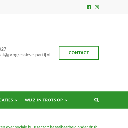
827
CONTACT
aat@progressieve-partij.nl
CATIES
WIJ ZIJN TROTS OP
en over sociale huursector: betaalbaarheid onder druk