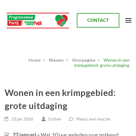
Ga
naar
inhoud
CONTACT
(Druk
enter)
Progressieve Partij
Home
>
Nieuws
>
Voorpagina
>
Wonen in een
krimpgebied: grote uitdaging
Wonen in een krimpgebied:
grote uitdaging
23 jan 2016
Esther
Plaats een reactie
22 januari –
Wat 10 jaar geleden nog ontkend