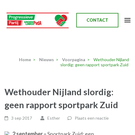
Ga
naar
inhoud
CONTACT
(Druk
enter)
Progressieve Partij
Home
>
Nieuws
>
Voorpagina
>
Wethouder Nijland
slordig: geen rapport sportpark Zuid
Wethouder Nijland slordig:
geen rapport sportpark Zuid
3 sep 2017
Esther
Plaats een reactie
2 september –
Sportpark Zuid: een