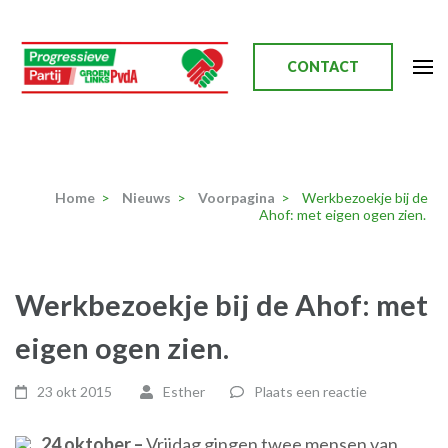
Ga
naar
inhoud
CONTACT
(Druk
enter)
Progressieve Partij
Home
>
Nieuws
>
Voorpagina
>
Werkbezoekje bij de
Ahof: met eigen ogen zien.
Werkbezoekje bij de Ahof: met
eigen ogen zien.
23 okt 2015
Esther
Plaats een reactie
24 oktober –
Vrijdag gingen twee mensen van