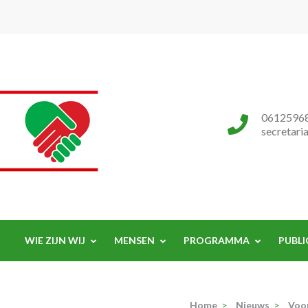
Progressieve Partij
0612596
secretari
WIE ZIJN WIJ
MENSEN
PROGRAMMA
PUBLI
Home
>
Nieuws
>
Voo