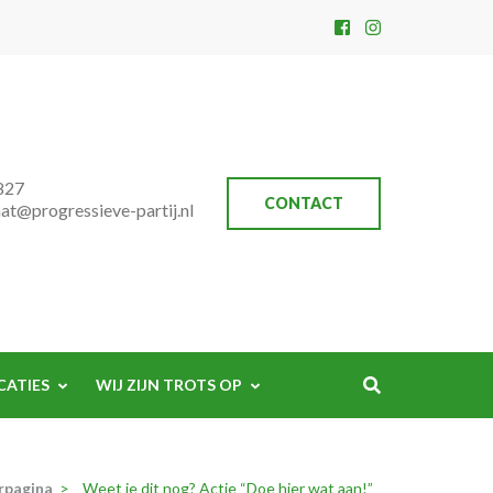
827
CONTACT
aat@progressieve-partij.nl
CATIES
WIJ ZIJN TROTS OP
rpagina
>
Weet je dit nog? Actie “Doe hier wat aan!”