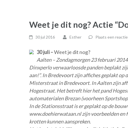
Weet je dit nog? Actie “Do
30 jul 2016
Esther
Plaats een reactie
30 juli –
Weet je dit nog?
Aalten – Zondagmorgen 23 februari 2014 b
Dinxperlo verwaarloosde panden beplakt zijn 
aan!”. In Bredevoort zijn affiches geplakt op
Misterstraat in Bredevoort. In Aalten zijn af
Hogestraat. Het betreft hier het pand Hoges
automaterialen Brezan (voorheen Sportshop 
In de Stationsstraat is er geplakt op de bouw
www.doehierwataan.nl zijn voorbeelden en fi
krotten kunnen aanspreken.