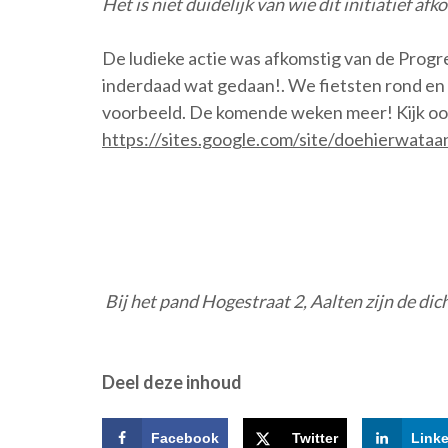
Het is niet duidelijk van wie dit initiatief afko
De ludieke actie was afkomstig van de Progres
inderdaad wat gedaan!. We fietsten rond e
voorbeeld. De komende weken meer! Kijk oo
https://sites.google.com/site/doehierwata
Bij het pand Hogestraat 2, Aalten zijn de d
Deel deze inhoud
Facebook
Twitter
Link