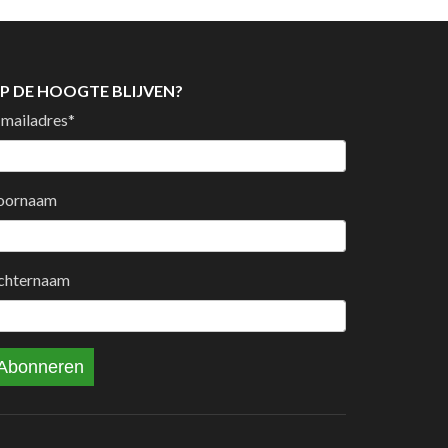
P DE HOOGTE BLIJVEN?
-mailadres
*
oornaam
chternaam
Abonneren