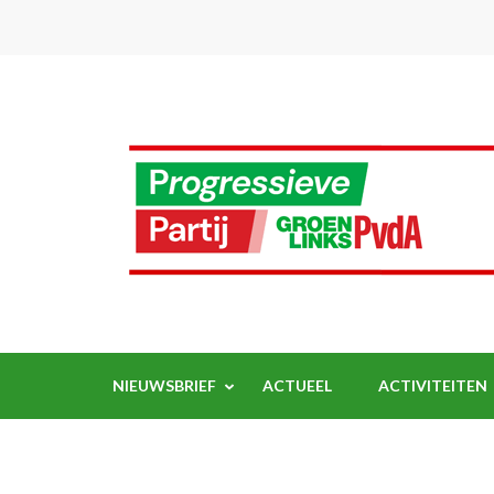
Ga
naar
inhoud
(Druk
enter)
NIEUWSBRIEF
ACTUEEL
ACTIVITEITEN