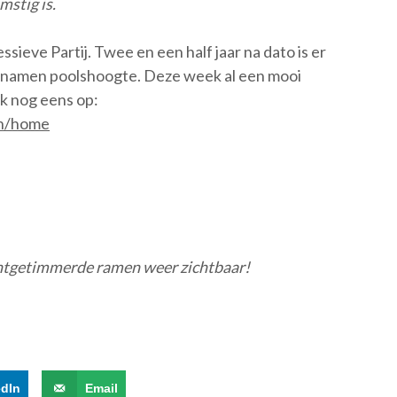
mstig is.
sieve Partij. Twee en een half jaar na dato is er
n namen poolshoogte. Deze week al een mooi
k nog eens op:
an/home
ichtgetimmerde ramen weer zichtbaar!
edIn
Email