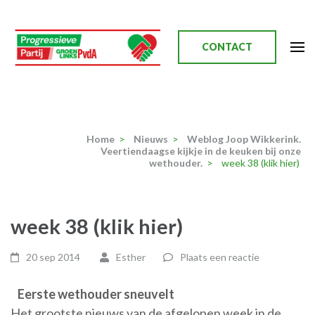
Ga
naar
inhoud
CONTACT
(Druk
enter)
Progressieve Partij
Home
>
Nieuws
>
Weblog Joop Wikkerink.
Veertiendaagse kijkje in de keuken bij onze
wethouder.
>
week 38 (klik hier)
week 38 (klik hier)
20 sep 2014
Esther
Plaats een reactie
Eerste wethouder sneuvelt
Het grootste nieuws van de afgelopen week in de