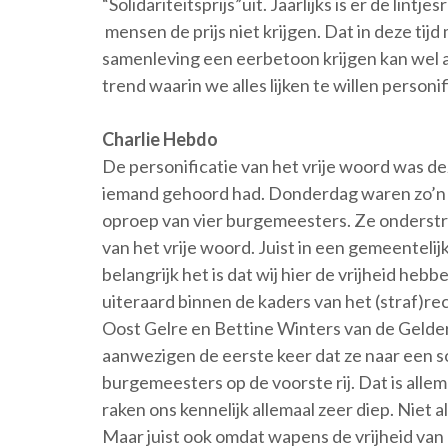
“Solidariteitsprijs”uit. Jaarlijks is er de lintj
mensen de prijs niet krijgen. Dat in deze tijd 
samenleving een eerbetoon krijgen kan wel al
trend waarin we alles lijken te willen personi
Charlie Hebdo
De personificatie van het vrije woord was d
iemand gehoord had. Donderdag waren zo’n h
oproep van vier burgemeesters. Ze onderst
van het vrije woord. Juist in een gemeenteli
belangrijk het is dat wij hier de vrijheid he
uiteraard binnen de kaders van het (straf)r
Oost Gelre en Bettine Winters van de Gelde
aanwezigen de eerste keer dat ze naar een so
burgemeesters op de voorste rij. Dat is alle
raken ons kennelijk allemaal zeer diep. Niet al
Maar juist ook omdat wapens de vrijheid van