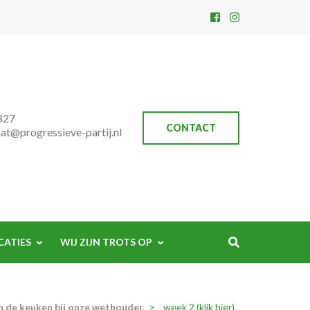
827
CONTACT
aat@progressieve-partij.nl
CATIES
WIJ ZIJN TROTS OP
n de keuken bij onze wethouder.
>
week 2 (klik hier)