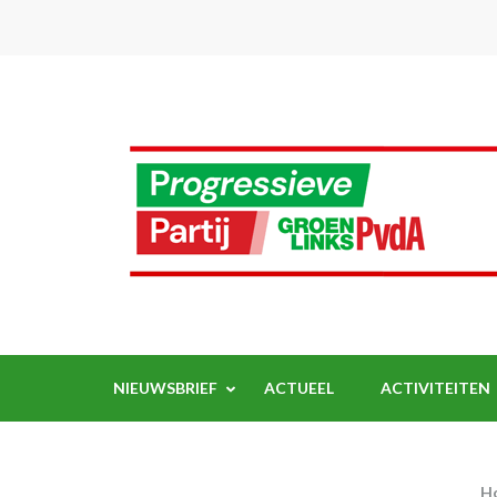
Ga
naar
inhoud
(Druk
enter)
NIEUWSBRIEF
ACTUEEL
ACTIVITEITEN
H