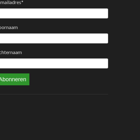
-mailadres
*
oornaam
chternaam
Abonneren