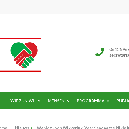
Progressieve Partij
0612596
secretari
WIE ZIJN WIJ
MENSEN
PROGRAMMA
PUBLI
ome
>
Nieuws
>
Weblog Joop Wikkerink. Veertiendaagse kijkje i