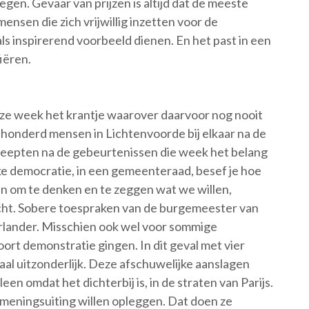
esregen. Gevaar van prijzen is altijd dat de meeste
mensen die zich vrijwillig inzetten voor de
s inspirerend voorbeeld dienen. En het past in een
fiëren.
eze week het krantje waarover daarvoor nog nooit
onderd mensen in Lichtenvoorde bij elkaar na de
reepten na de gebeurtenissen die week het belang
jke democratie, in een gemeenteraad, besef je hoe
bben om te denken en te zeggen wat we willen,
echt. Sobere toespraken van de burgemeester van
rlander. Misschien ook wel voor sommige
ort demonstratie gingen. In dit geval met vier
maal uitzonderlijk. Deze afschuwelijke aanslagen
leen omdat het dichterbij is, in de straten van Parijs.
 meningsuiting willen opleggen. Dat doen ze