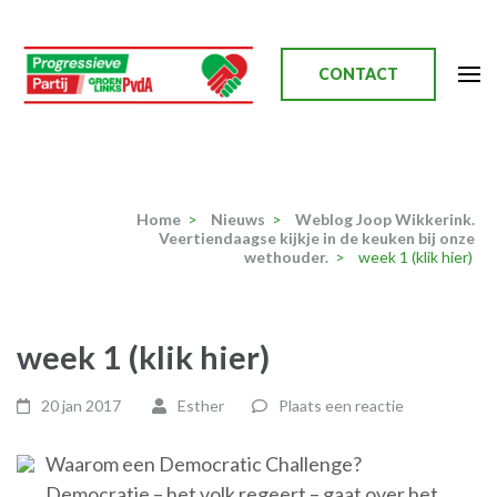
Ga
naar
inhoud
CONTACT
(Druk
enter)
Progressieve Partij
Home
>
Nieuws
>
Weblog Joop Wikkerink.
Veertiendaagse kijkje in de keuken bij onze
wethouder.
>
week 1 (klik hier)
week 1 (klik hier)
20 jan 2017
Esther
Plaats een reactie
Waarom een Democratic Challenge?
Democratie – het volk regeert – gaat over het