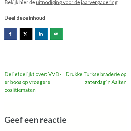
Bekijk hier de
uitnodiging voor de jaarvergadering
Deel deze inhoud
Bericht
De liefde lijkt over: VVD-
Drukke Turkse braderie op
er boos op vroegere
zaterdag in Aalten
navigatie
coalitiematen
Geef een reactie