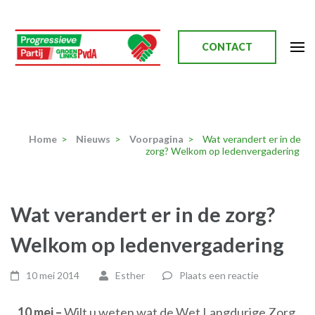
Ga
naar
inhoud
CONTACT
(Druk
enter)
Progressieve Partij
Home
>
Nieuws
>
Voorpagina
>
Wat verandert er in de
zorg? Welkom op ledenvergadering
Wat verandert er in de zorg?
Welkom op ledenvergadering
10 mei 2014
Esther
Plaats een reactie
10 mei –
Wilt u weten wat de Wet Langdurige Zorg