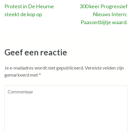
Bericht
Protest in De Heurne
300 keer Progressief
steekt de kop op
Nieuws Intern:
navigatie
Paasontbijtje waard.
Geef een reactie
Je e-mailadres wordt niet gepubliceerd.
Vereiste velden zijn
gemarkeerd met
*
Commentaar