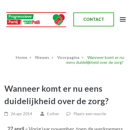
Ga
naar
inhoud
CONTACT
(Druk
enter)
Progressieve Partij
Home
>
Nieuws
>
Voorpagina
>
Wanneer komt er nu
eens duidelijkheid over de zorg?
Wanneer komt er nu eens
duidelijkheid over de zorg?
26 apr 2014
Esther
Plaats een reactie
27 april –
Vorig jaar november, toen de werknemers