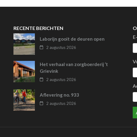
RECENTE BERICHTEN
O
E
Laborijn gooit de deuren open
2 augustus 2026
V
Het verhaal van zorgboerderij ’t
Grievink
2 augustus 2026
A
Aflevering no. 933
2 augustus 2026