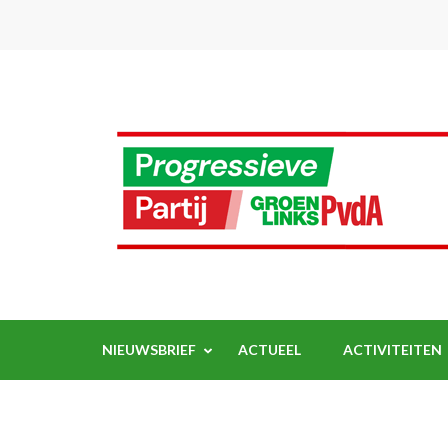
Ga
naar
inhoud
(Druk
enter)
NIEUWSBRIEF
ACTUEEL
ACTIVITEITEN