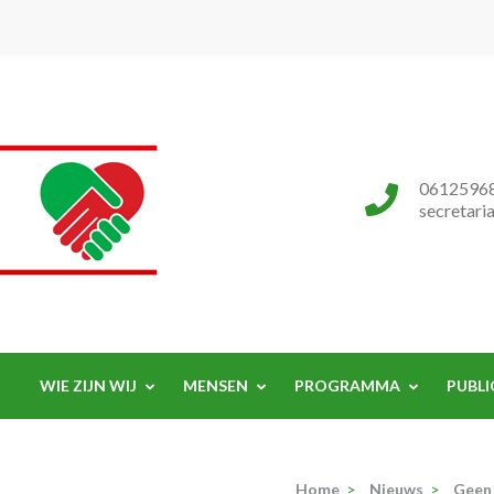
Progressieve Partij
0612596
secretari
WIE ZIJN WIJ
MENSEN
PROGRAMMA
PUBLI
Home
>
Nieuws
>
Geen 