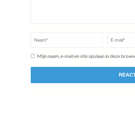
Naam
*
E-
mail
*
Mijn naam, e-mail en site opslaan in deze brows