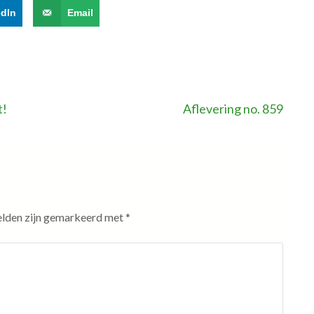
edIn
Email
t!
Aflevering no. 859
elden zijn gemarkeerd met
*