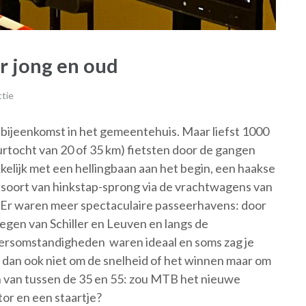
r jong en oud
ctie
 bijeenkomst in het gemeentehuis. Maar liefst 1000
rtocht van 20 of 35 km) fietsten door de gangen
elijk met een hellingbaan aan het begin, een haakse
 soort van hinkstap-sprong via de vrachtwagens van
. Er waren meer spectaculaire passeerhavens: door
egen van Schiller en Leuven en langs de
ersomstandigheden waren ideaal en soms zag je
g dan ook niet om de snelheid of het winnen maar om
 van tussen de 35 en 55: zou MTB het nieuwe
otor en een staartje?