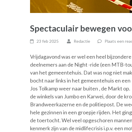
Spectaculair bewegen voo
23 feb 2025
Redactie
Plaats een rea
Vrijdagavond was er wel een heel bijzondere
deelnemers aan de Night -ride (een MTB-tou
van het gemeentehuis. Dat was nog niet makk
bocht naar links in het gemeentehuis en een
Jos Tolkamp weer naar buiten , de Markt op
de winkels van Jumbo en Karwei, door de kro
Brandweerkazerne en de politiepost. De we
hele gezinnen in een groepje rijden. Het gin
de toertocht. Wel veel opgeschoren mannen
kenmerk zijn van de midlifecrisis i.p.v. een m