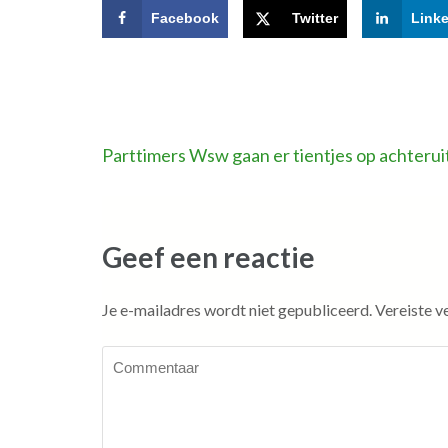
Facebook
Twitter
Link
Bericht
Parttimers Wsw gaan er tientjes op achterui
navigatie
Geef een reactie
Je e-mailadres wordt niet gepubliceerd.
Vereiste v
Commentaar