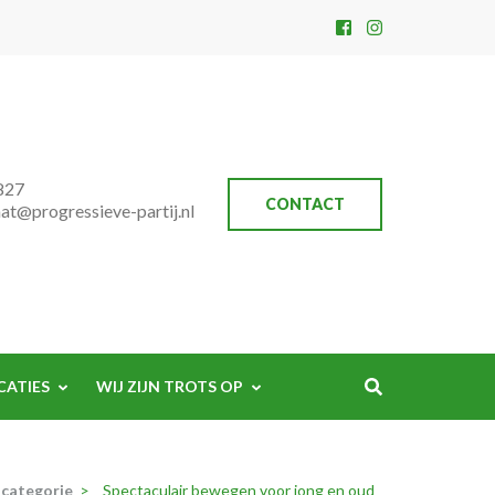
827
CONTACT
aat@progressieve-partij.nl
CATIES
WIJ ZIJN TROTS OP
categorie
>
Spectaculair bewegen voor jong en oud