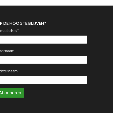
P DE HOOGTE BLIJVEN?
-mailadres
*
oornaam
chternaam
Abonneren