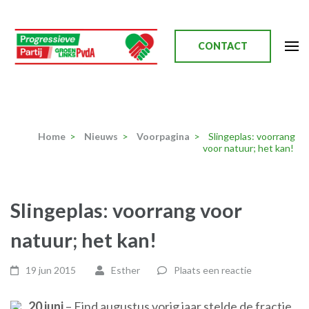
Ga
naar
inhoud
CONTACT
(Druk
enter)
Progressieve Partij
Home
>
Nieuws
>
Voorpagina
>
Slingeplas: voorrang
voor natuur; het kan!
Slingeplas: voorrang voor
natuur; het kan!
19 jun 2015
Esther
Plaats een reactie
20 juni
– Eind augustus vorig jaar stelde de fractie