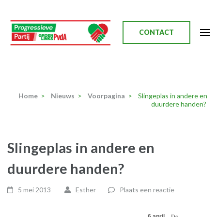
Ga
naar
inhoud
CONTACT
(Druk
enter)
Progressieve Partij
Home
>
Nieuws
>
Voorpagina
>
Slingeplas in andere en
duurdere handen?
Slingeplas in andere en
duurdere handen?
5 mei 2013
Esther
Plaats een reactie
– De
6 april