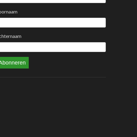
oornaam
chternaam
Abonneren