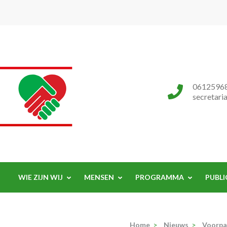
Progressieve Partij
0612596
secretari
WIE ZIJN WIJ
MENSEN
PROGRAMMA
PUBLI
Home
>
Nieuws
>
Voorpa