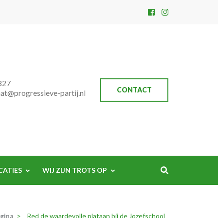
827
CONTACT
aat@progressieve-partij.nl
CATIES
WIJ ZIJN TROTS OP
gina
>
Red de waardevolle plataan bij de Jozefschool