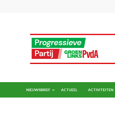
Ga
naar
inhoud
(Druk
enter)
NIEUWSBRIEF
ACTUEEL
ACTIVITEITEN