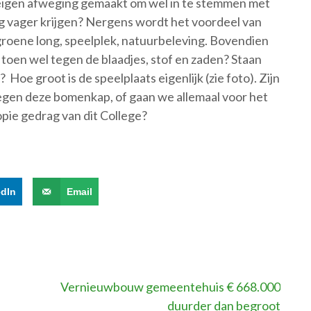
e eigen afweging gemaakt om wel in te stemmen met
og vager krijgen? Nergens wordt het voordeel van
oene long, speelplek, natuurbeleving. Bovendien
 toen wel tegen de blaadjes, stof en zaden? Staan
oe groot is de speelplaats eigenlijk (zie foto). Zijn
tegen deze bomenkap, of gaan we allemaal voor het
pie gedrag van dit College?
edIn
Email
Vernieuwbouw gemeentehuis € 668.000
duurder dan begroot