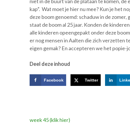
niet in de buurt van de plataan te komen, d
kap”. Wat moet je hier nu mee? Kun je het n
deze boom genoemd: schaduw in de zomer, gr
staat de boom al 25 jaar. Konden de kinderen
alle kinderen opeengepakt onder deze boom? H
er nog mensen in Aalten die zich verzetten 
eigen gemak? En accepteren we het popie-jo
Deel deze inhoud
Facebook
Twitter
Link
Bericht
week 45 (klik hier)