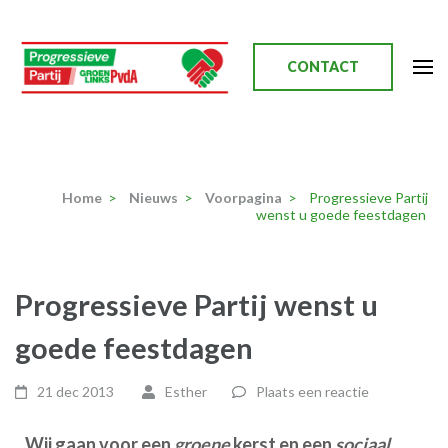
Ga
naar
inhoud
CONTACT
(Druk
enter)
Progressieve Partij
Home
>
Nieuws
>
Voorpagina
>
Progressieve Partij
wenst u goede feestdagen
Progressieve Partij wenst u
goede feestdagen
21 dec 2013
Esther
Plaats een reactie
Wij gaan voor een
groene
kerst en een
sociaal