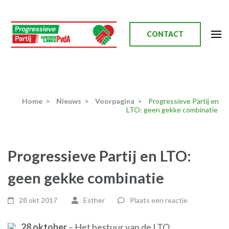
Ga
naar
inhoud
CONTACT
(Druk
enter)
Progressieve Partij
Home
>
Nieuws
>
Voorpagina
>
Progressieve Partij en
LTO: geen gekke combinatie
Progressieve Partij en LTO:
geen gekke combinatie
28 okt 2017
Esther
Plaats een reactie
28 oktober
– Het bestuur van de LTO