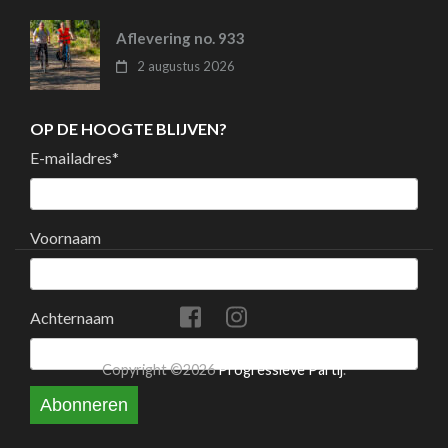
Aflevering no. 933
2 augustus 2026
OP DE HOOGTE BLIJVEN?
E-mailadres
*
Voornaam
Achternaam
Copyright ©2026
Progressieve Partij
.
Abonneren