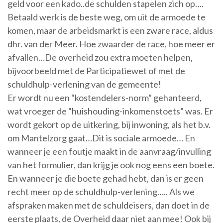
geld voor een kado..de schulden stapelen zich op….
Betaald werk is de beste weg, om uit de armoede te
komen, maar de arbeidsmarkt is een zware race, aldus
dhr. van der Meer. Hoe zwaarder de race, hoe meer er
afvallen…De overheid zou extra moeten helpen,
bijvoorbeeld met de Participatiewet of met de
schuldhulp-verlening van de gemeente!
Er wordt nu een “kostendelers-norm” gehanteerd,
wat vroeger de “huishouding-inkomenstoets” was. Er
wordt gekort op de uitkering, bij inwoning, als het b.v.
om Mantelzorg gaat…Dit is sociale armoede… En
wanneer je een foutje maakt in de aanvraag/invulling
van het formulier, dan krijg je ook nog eens een boete.
En wanneer je die boete gehad hebt, dan is er geen
recht meer op de schuldhulp-verlening….. Als we
afspraken maken met de schuldeisers, dan doet in de
eerste plaats, de Overheid daar niet aan mee! Ook bij