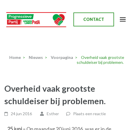
Ga
naar
inhoud
CONTACT
(Druk
enter)
Progressieve Partij
Home
>
Nieuws
>
Voorpagina
>
Overheid vaak grootste
schuldeiser bij problemen.
Overheid vaak grootste
schuldeiser bij problemen.
24 jun 2016
Esther
Plaats een reactie
25 juni –
Op maandag 20 juni 2016, was er in de