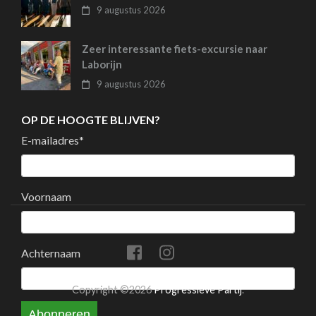
9 augustus 2026
Zeer interessante fiets-excursie naar
Laborijn
9 augustus 2026
OP DE HOOGTE BLIJVEN?
E-mailadres
*
Voornaam
Achternaam
Copyright ©2026
Progressieve Partij
.
Abonneren