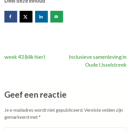
Deel deze inhoud
Bericht
week 43 (klik hier)
Inclusieve samenleving in
Oude IJsselstreek
navigatie
Geef een reactie
Je e-mailadres wordt niet gepubliceerd.
Vereiste velden zijn
gemarkeerd met
*
Commentaar