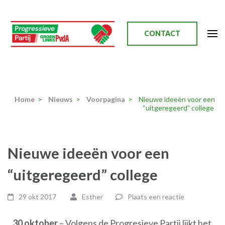
Ga
naar
inhoud
CONTACT
(Druk
enter)
Progressieve Partij
Home
>
Nieuws
>
Voorpagina
>
Nieuwe ideeën voor een
“uitgeregeerd” college
Nieuwe ideeën voor een
“uitgeregeerd” college
29 okt 2017
Esther
Plaats een reactie
30 oktober
– Volgens de Progresieve Partij lijkt het