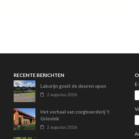
RECENTE BERICHTEN
O
E
Laborijn gooit de deuren open
2 augustus 2026
V
Het verhaal van zorgboerderij ’t
Grievink
2 augustus 2026
A