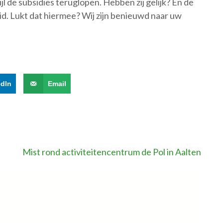
ijl de subsidies teruglopen. Hebben zij gelijk? En de
id. Lukt dat hiermee? Wij zijn benieuwd naar uw
edIn
Email
Mist rond activiteitencentrum de Pol in Aalten