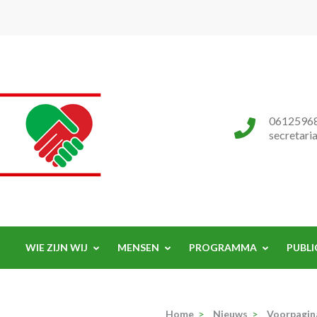
Progressieve Partij
0612596
secretari
WIE ZIJN WIJ
MENSEN
PROGRAMMA
PUBLI
Home
>
Nieuws
>
Voorpagin