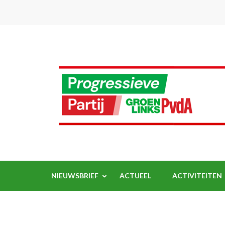
Ga
naar
inhoud
(Druk
enter)
NIEUWSBRIEF
ACTUEEL
ACTIVITEITEN