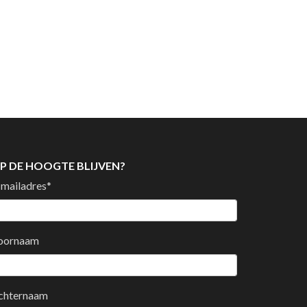
P DE HOOGTE BLIJVEN?
-mailadres
*
oornaam
chternaam