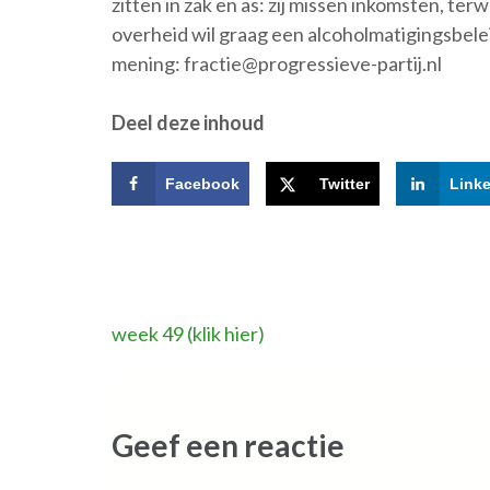
zitten in zak en as: zij missen inkomsten, terw
overheid wil graag een alcoholmatigingsbele
mening: fractie@progressieve-partij.nl
Deel deze inhoud
Facebook
Twitter
Link
Bericht
week 49 (klik hier)
navigatie
Geef een reactie