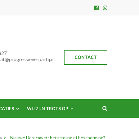
827
CONTACT
aat@progressieve-partij.nl
CATIES
WIJ ZIJN TROTS OP
a
>
Nieuwe Horecawet: betutteling of bescherming?