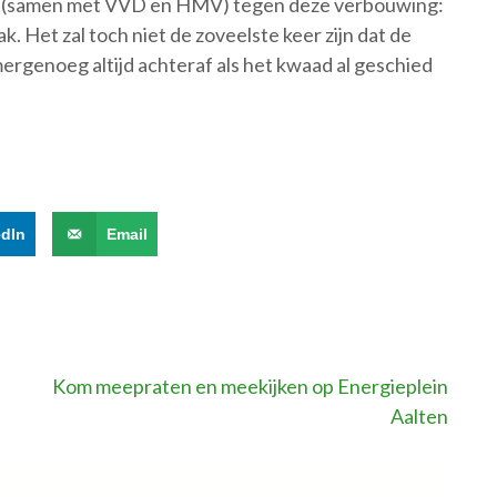
as (samen met VVD en HMV) tegen deze verbouwing:
. Het zal toch niet de zoveelste keer zijn dat de
mergenoeg altijd achteraf als het kwaad al geschied
edIn
Email
Kom meepraten en meekijken op Energieplein
Aalten