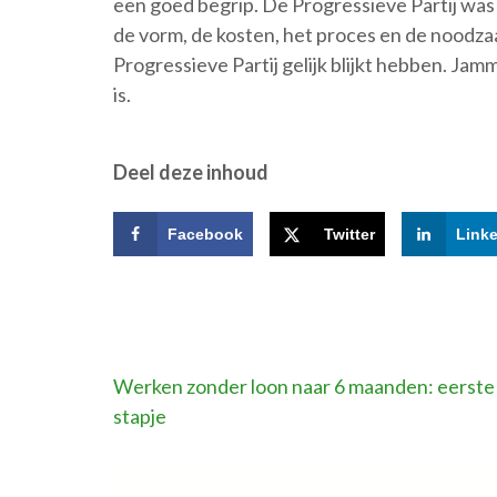
een goed begrip. De Progressieve Partij w
de vorm, de kosten, het proces en de noodzaak
Progressieve Partij gelijk blijkt hebben. Jam
is.
Deel deze inhoud
Facebook
Twitter
Link
Bericht
Werken zonder loon naar 6 maanden: eerste
stapje
navigatie