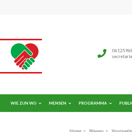
Progressieve Partij
0612596
secretari
WIE ZIJN WIJ
MENSEN
PROGRAMMA
PUBLI
Home
>
Nieuws
>
Voorpagi