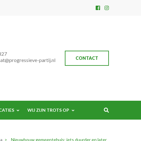
827
CONTACT
aat@progressieve-partij.nl
CATIES
WIJ ZIJN TROTS OP
na
>
Nieuwbouw gemeentehuis: iets duurder en later