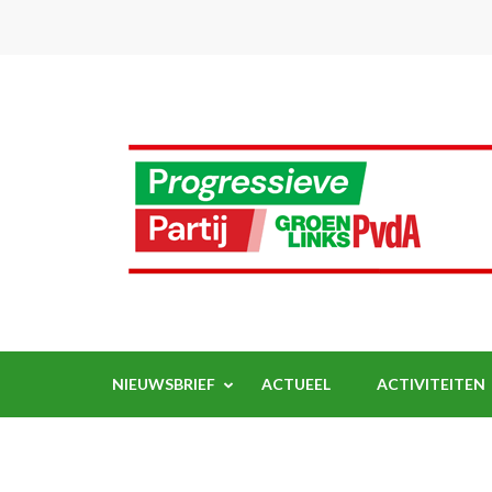
Ga
naar
inhoud
(Druk
enter)
NIEUWSBRIEF
ACTUEEL
ACTIVITEITEN