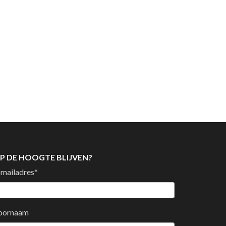
P DE HOOGTE BLIJVEN?
-mailadres
*
oornaam