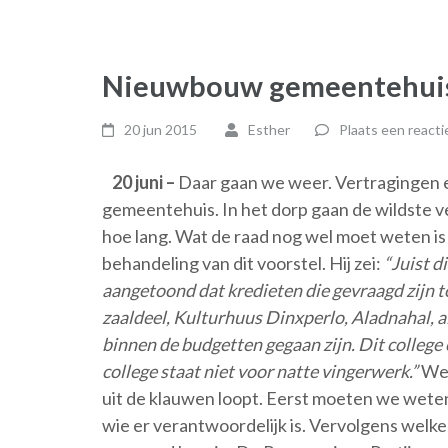
Nieuwbouw gemeentehuis: 
20 jun 2015
Esther
Plaats een reacti
20 juni –
Daar gaan we weer. Vertragingen 
gemeentehuis. In het dorp gaan de wildste ve
hoe lang. Wat de raad nog wel moet weten is
behandeling van dit voorstel. Hij zei:
“Juist d
aangetoond dat kredieten die gevraagd zijn to
zaaldeel, Kulturhuus Dinxperlo, Aladnahal, a
binnen de budgetten gegaan zijn. Dit college 
college staat niet voor natte vingerwerk.”
We 
uit de klauwen loopt. Eerst moeten we weten
wie er verantwoordelijk is. Vervolgens welk