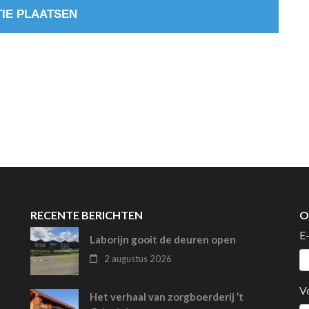
RECENTE BERICHTEN
O
E
Laborijn gooit de deuren open
2 augustus 2026
V
Het verhaal van zorgboerderij ’t