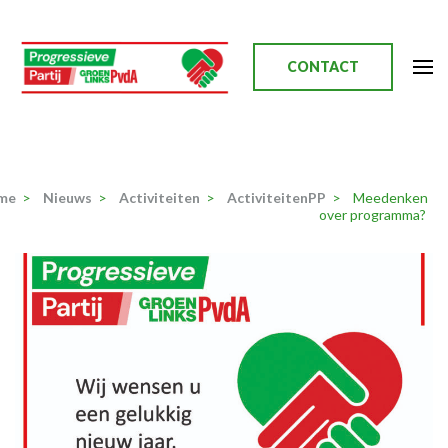
Ga
naar
inhoud
CONTACT
(Druk
enter)
Progressieve Partij
me
>
Nieuws
>
Activiteiten
>
ActiviteitenPP
>
Meedenken
over programma?