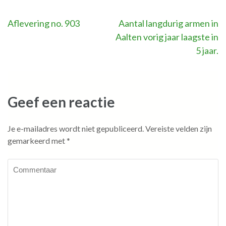
Bericht
Aflevering no. 903
Aantal langdurig armen in
Aalten vorig jaar laagste in
navigatie
5 jaar.
Geef een reactie
Je e-mailadres wordt niet gepubliceerd.
Vereiste velden zijn
gemarkeerd met
*
Commentaar