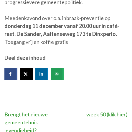
progressievere gemeentepolitiek.
Meedenkavond over o.a. inbraak-preventie op
donderdag 11 december vanaf 20.00 uur in café-
rest. De Sander, Aaltenseweg 173 te Dinxperlo.
Toegang vrij en koffie gratis
Deel deze inhoud
Bericht
Brengt het nieuwe
week 50 (klik hier)
gemeentehuis
navigatie
levendigheid?