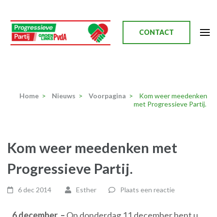
Ga
naar
inhoud
CONTACT
(Druk
enter)
Progressieve Partij
Home
>
Nieuws
>
Voorpagina
>
Kom weer meedenken
met Progressieve Partij.
Kom weer meedenken met
Progressieve Partij.
6 dec 2014
Esther
Plaats een reactie
6 december. –
Op donderdag 11 december bent u