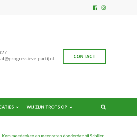
827
CONTACT
aat@progressieve-partij.nl
CATIES
WIJ ZIJN TROTS OP
Kom meedenken en meepraten donderdag bij Schiller