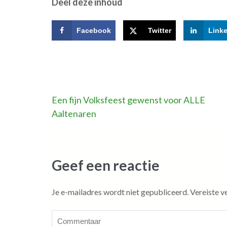
Deel deze inhoud
Facebook
Twitter
Link
Bericht
Een fijn Volksfeest gewenst voor ALLE
Aaltenaren
navigatie
Geef een reactie
Je e-mailadres wordt niet gepubliceerd.
Vereiste v
Commentaar