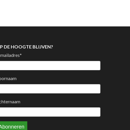
P DE HOOGTE BLIJVEN?
-mailadres
*
oornaam
chternaam
Abonneren