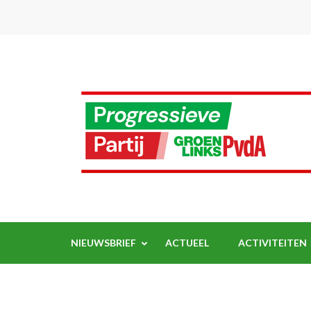
Ga
naar
inhoud
(Druk
enter)
NIEUWSBRIEF
ACTUEEL
ACTIVITEITEN