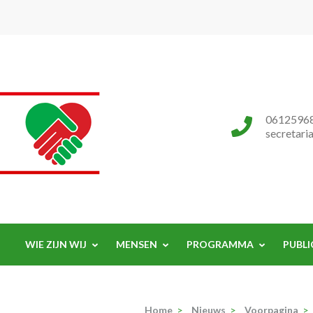
Progressieve Partij
0612596
secretari
WIE ZIJN WIJ
MENSEN
PROGRAMMA
PUBLI
Home
>
Nieuws
>
Voorpagina
>