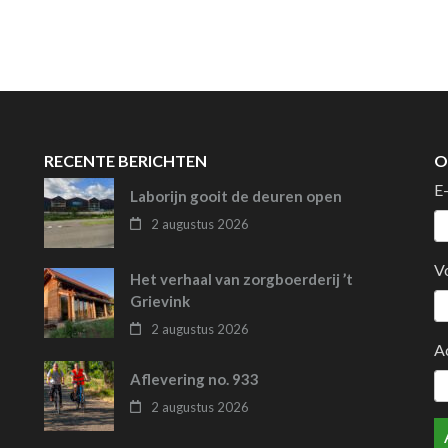
RECENTE BERICHTEN
O
E
Laborijn gooit de deuren open
2 augustus 2026
V
Het verhaal van zorgboerderij ’t
Grievink
2 augustus 2026
A
Aflevering no. 933
2 augustus 2026