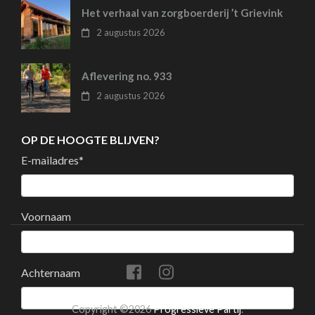
Het verhaal van zorgboerderij ’t Grievink
2 augustus 2026
Aflevering no. 933
2 augustus 2026
OP DE HOOGTE BLIJVEN?
E-mailadres
*
Voornaam
Achternaam
Copyright ©2026
Progressieve Partij
.