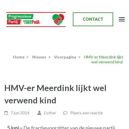
Ga
naar
inhoud
CONTACT
(Druk
enter)
Progressieve Partij
Home
>
Nieuws
>
Voorpagina
>
HMV-er Meerdink lijkt
wel verwend kind
HMV-er Meerdink lijkt wel
verwend kind
7 jun 2014
Esther
Plaats een reactie
5 juni –
De fractievoorzitter van de nieuwe partij