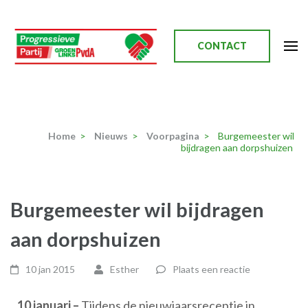
Ga
naar
inhoud
CONTACT
(Druk
enter)
Progressieve Partij
Home
>
Nieuws
>
Voorpagina
>
Burgemeester wil
bijdragen aan dorpshuizen
Burgemeester wil bijdragen
aan dorpshuizen
10 jan 2015
Esther
Plaats een reactie
10 januari –
Tijdens de nieuwjaarsreceptie in