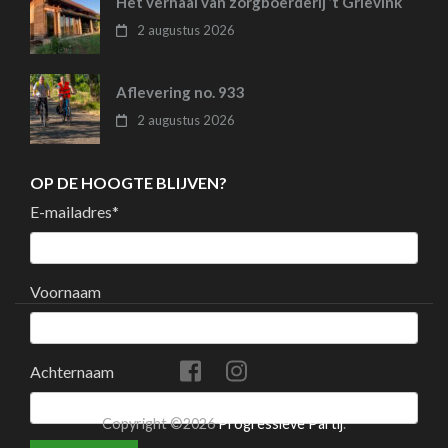
Het verhaal van zorgboerderij ’t Grievink
2 augustus 2026
Aflevering no. 933
2 augustus 2026
OP DE HOOGTE BLIJVEN?
E-mailadres
*
Voornaam
Achternaam
Copyright ©2026
Progressieve Partij
.