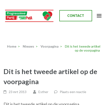
Ga
naar
inhoud
CONTACT
(Druk
enter)
Progressieve Partij
Home
>
Nieuws
>
Voorpagina
>
Dit is het tweede artikel
op de voorpagina
Dit is het tweede artikel op de
voorpagina
23 mrt 2013
Esther
Plaats een reactie
Dit is het tweede artikel op de voorpagina