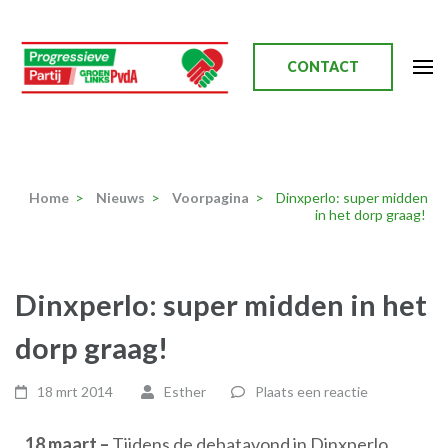
Ga
naar
inhoud
CONTACT
(Druk
enter)
Progressieve Partij
Home
>
Nieuws
>
Voorpagina
>
Dinxperlo: super midden
in het dorp graag!
Dinxperlo: super midden in het
dorp graag!
18 mrt 2014
Esther
Plaats een reactie
18 maart –
Tijdens de debatavond in Dinxperlo