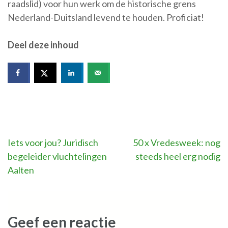
raadslid) voor hun werk om de historische grens
Nederland-Duitsland levend te houden. Proficiat!
Deel deze inhoud
Bericht
Iets voor jou? Juridisch
50 x Vredesweek: nog
begeleider vluchtelingen
steeds heel erg nodig
navigatie
Aalten
Geef een reactie