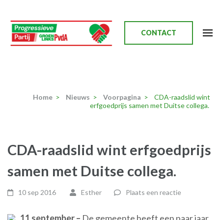
Ga
naar
inhoud
CONTACT
(Druk
enter)
Progressieve Partij
Home
>
Nieuws
>
Voorpagina
>
CDA-raadslid wint
erfgoedprijs samen met Duitse collega.
CDA-raadslid wint erfgoedprijs
samen met Duitse collega.
10 sep 2016
Esther
Plaats een reactie
11 september –
De gemeente heeft een paar jaar