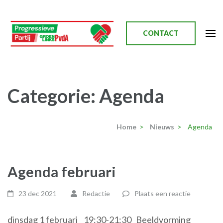
Ga
naar
inhoud
CONTACT
(Druk
enter)
Progressieve Partij
Categorie:
Agenda
Home
>
Nieuws
>
Agenda
Agenda februari
23 dec 2021
Redactie
Plaats een reactie
dinsdag 1 februari 19:30-21:30 Beeldvorming