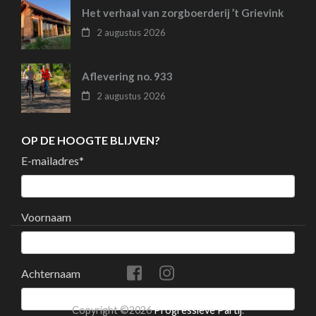
Het verhaal van zorgboerderij ’t Grievink
2 augustus 2026
Aflevering no. 933
2 augustus 2026
OP DE HOOGTE BLIJVEN?
E-mailadres
*
Voornaam
Achternaam
Copyright ©2026
Progressieve Partij
.