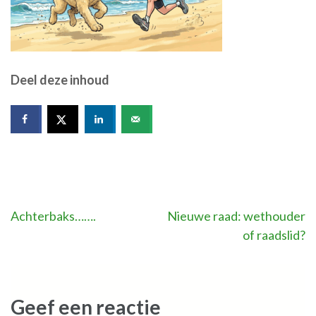
Deel deze inhoud
Bericht
Achterbaks…….
Nieuwe raad: wethouder
of raadslid?
navigatie
Geef een reactie