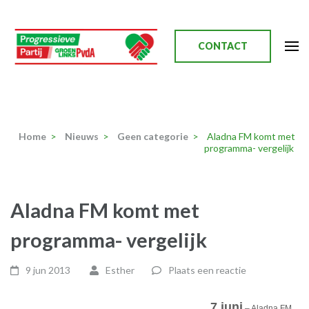
Ga
naar
inhoud
CONTACT
(Druk
enter)
Progressieve Partij
Home
>
Nieuws
>
Geen categorie
>
Aladna FM komt met
programma- vergelijk
Aladna FM komt met
programma- vergelijk
9 jun 2013
Esther
Plaats een reactie
7 juni
– Aladna FM