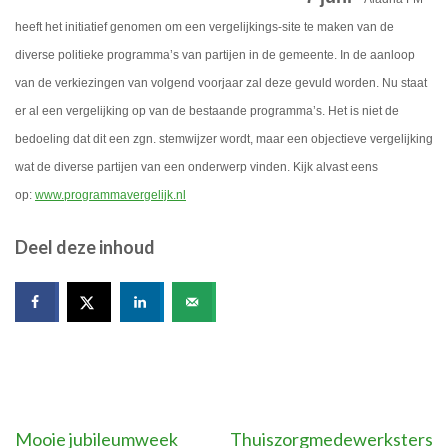
heeft het initiatief genomen om een vergelijkings-site te maken van de
diverse politieke programma’s van partijen in de gemeente. In de aanloop
van de verkiezingen van volgend voorjaar zal deze gevuld worden. Nu staat
er al een vergelijking op van de bestaande programma’s. Het is niet de
bedoeling dat dit een zgn. stemwijzer wordt, maar een objectieve vergelijking
wat de diverse partijen van een onderwerp vinden. Kijk alvast eens
op:
www.programmavergelijk.nl
Deel deze inhoud
Bericht
Mooie jubileumweek
Thuiszorgmedewerksters