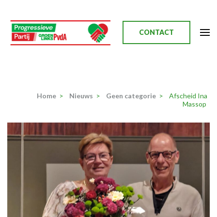
Ga
naar
inhoud
CONTACT
(Druk
enter)
Progressieve Partij
Home
>
Nieuws
>
Geen categorie
>
Afscheid Ina
Massop